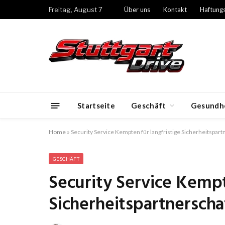
Freitag, August 7
Über uns
Kontakt
Haftung
Startseite
Geschäft
Gesundh
Home
»
Security Service Kempten für langfristige Sicherheitspar
GESCHÄFT
Security Service Kempt
Sicherheitspartnerscha