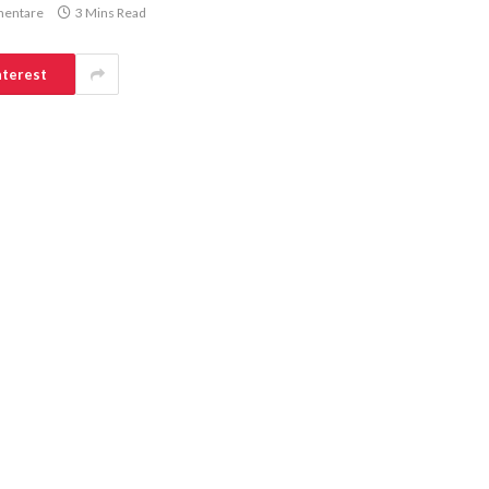
mentare
3 Mins Read
nterest