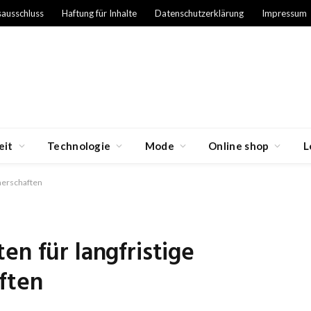
sausschluss
Haftung für Inhalte
Datenschutzerklärung
Impressum
eit
Technologie
Mode
Online shop
L
tnerschaften
en für langfristige
ften