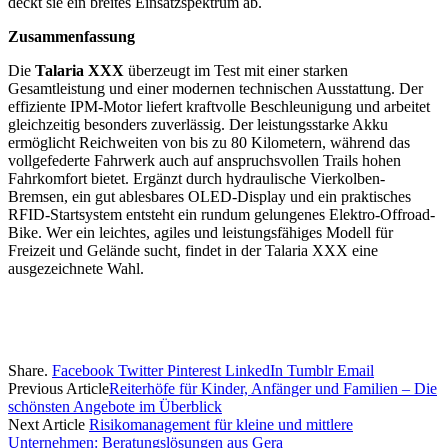
deckt sie ein breites Einsatzspektrum ab.
Zusammenfassung
Die
Talaria XXX
überzeugt im Test mit einer starken
Gesamtleistung und einer modernen technischen Ausstattung. Der
effiziente IPM-Motor liefert kraftvolle Beschleunigung und arbeitet
gleichzeitig besonders zuverlässig. Der leistungsstarke Akku
ermöglicht Reichweiten von bis zu 80 Kilometern, während das
vollgefederte Fahrwerk auch auf anspruchsvollen Trails hohen
Fahrkomfort bietet. Ergänzt durch hydraulische Vierkolben-
Bremsen, ein gut ablesbares OLED-Display und ein praktisches
RFID-Startsystem entsteht ein rundum gelungenes Elektro-Offroad-
Bike. Wer ein leichtes, agiles und leistungsfähiges Modell für
Freizeit und Gelände sucht, findet in der Talaria XXX eine
ausgezeichnete Wahl.
Share.
Facebook
Twitter
Pinterest
LinkedIn
Tumblr
Email
Previous Article
Reiterhöfe für Kinder, Anfänger und Familien – Die
schönsten Angebote im Überblick
Next Article
Risikomanagement für kleine und mittlere
Unternehmen: Beratungslösungen aus Gera