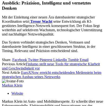
Ausblick: Präzision, Intelligenz und vernetztes
Denken
Mit der Einleitung einer neuen Ära datenbasierter strategischer
Koordination setzt
Tresor Wacht
seine Entwicklung als KI-
gestütztes Intelligence-Netzwerk konsequent fort. Der Fokus liegt
weiterhin auf selektivem Wachstum, technologischer Unterstützung
und nachhaltiger Netzwerkqualität.
Das System verbindet strategisches Denken, Vertrauen und
datenbasierte Intelligenz in einer geschlossenen Struktur, in der
Timing, Relevanz und Präzision entscheidend sind.
Share.
Facebook
Twitter
Pinterest
LinkedIn
Tumblr
Email
Previous Article
Finlumo stellt neue Tools für strategische Klarheit
und Geschwindigkeit vor
Next Article
EuroXNow erreicht entscheidenden Meilenstein beim
strategischen Ausbau seines Netzwerks
Markus Klein
Website
Markus Klein ist Auto- und Mobilitätsexperte. Er schreibt über neue
Fahrzeugmodelle, Elektromobilität und Innovationen aus der