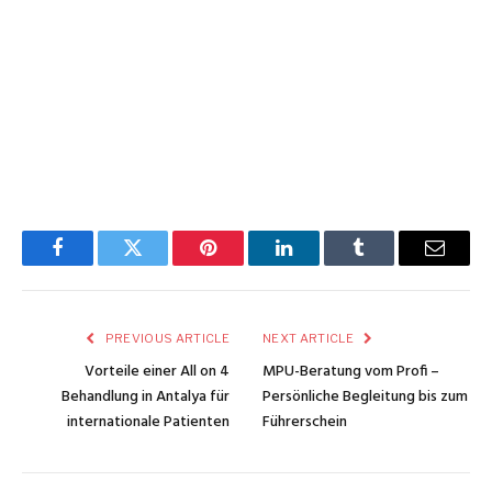
Facebook
Twitter
Pinterest
LinkedIn
Tumblr
Email
PREVIOUS ARTICLE
NEXT ARTICLE
Vorteile einer All on 4
MPU-Beratung vom Profi –
Behandlung in Antalya für
Persönliche Begleitung bis zum
internationale Patienten
Führerschein