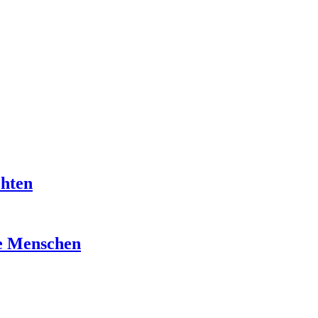
chten
re Menschen