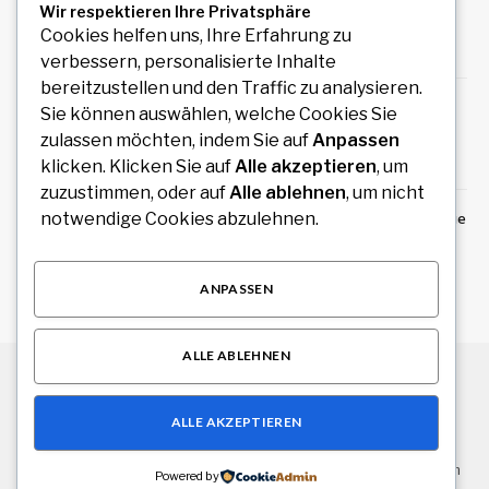
Artikeln zu Politik, Wirtschaft, Technologie,
Wir respektieren Ihre Privatsphäre
Kultur und Gesellschaft
Cookies helfen uns, Ihre Erfahrung zu
August 4, 2026
verbessern, personalisierte Inhalte
bereitzustellen und den Traffic zu analysieren.
STIG ROCK Bewertung Erfahrungen mit dem
Sie können auswählen, welche Cookies Sie
Diamanten Investment
zulassen möchten, indem Sie auf
Anpassen
August 4, 2026
klicken. Klicken Sie auf
Alle akzeptieren
, um
zuzustimmen, oder auf
Alle ablehnen
, um nicht
Stundenrechner online: Stunden, Minuten, Tage
notwendige Cookies abzulehnen.
und Wochen schnell berechnen
August 3, 2026
ANPASSEN
ALLE ABLEHNEN
© 2026 Alle Rechte vorbehalten.
Stuttgart Drive
ALLE AKZEPTIEREN
Über uns
Kontakt
Haftungsausschluss
Haftung für Inhalte
Datenschutzerklärung
Impressum
Powered by