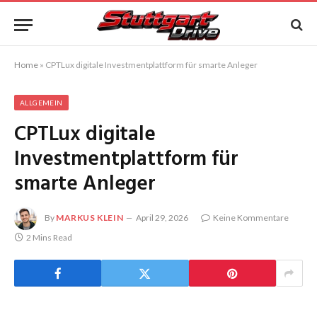
Home
»
CPTLux digitale Investmentplattform für smarte Anleger
ALLGEMEIN
CPTLux digitale
Investmentplattform für
smarte Anleger
By
MARKUS KLEIN
April 29, 2026
Keine Kommentare
2 Mins Read