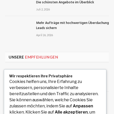
Die schönsten Angebote im Überblick
Juli 2, 2026
Mehr Aufträge mit hochwertigen Überdachung
Leads sichern
April 26, 2026
UNSERE
EMPFEHLUNGEN
Uiwang Business Trip Massage for Reliable
Wir respektieren Ihre Privatsphäre
Mobile Wellness
Cookies helfen uns, Ihre Erfahrung zu
August 7, 2026
verbessern, personalisierte Inhalte
bereitzustellen und den Traffic zu analysieren.
Auto Anmeldung einfach online durchführen
Sie können auswählen, welche Cookies Sie
und sofort legal losfahren
zulassen möchten, indem Sie auf
Anpassen
August 7, 2026
klicken. Klicken Sie auf
Alle akzeptieren
, um