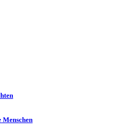
chten
re Menschen