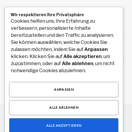
Uiwang Business Trip Massage for Reliable
Wir respektieren Ihre Privatsphäre
Mobile Wellness
Cookies helfen uns, Ihre Erfahrung zu
August 7, 2026
verbessern, personalisierte Inhalte
bereitzustellen und den Traffic zu analysieren.
Auto Anmeldung einfach online durchführen
Sie können auswählen, welche Cookies Sie
und sofort legal losfahren
zulassen möchten, indem Sie auf
Anpassen
August 7, 2026
klicken. Klicken Sie auf
Alle akzeptieren
, um
zuzustimmen, oder auf
Alle ablehnen
, um nicht
How an Image Compressor Helps Students,
notwendige Cookies abzulehnen.
Teachers, and Professionals Optimize Images
August 6, 2026
ANPASSEN
ALLE ABLEHNEN
© 2026 Alle Rechte vorbehalten.
Stuttgart Drive
ALLE AKZEPTIEREN
Über uns
Kontakt
Haftungsausschluss