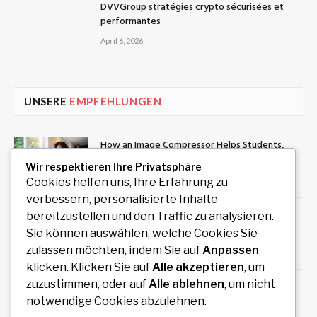
DVVGroup stratégies crypto sécurisées et
performantes
April 6, 2026
UNSERE
EMPFEHLUNGEN
How an Image Compressor Helps Students,
Teachers, and Professionals Optimize Images
Wir respektieren Ihre Privatsphäre
August 6, 2026
Cookies helfen uns, Ihre Erfahrung zu
verbessern, personalisierte Inhalte
Private Rundreise mit Auto und Fahrer durch
bereitzustellen und den Traffic zu analysieren.
Südindien planen
Sie können auswählen, welche Cookies Sie
zulassen möchten, indem Sie auf
Anpassen
August 6, 2026
klicken. Klicken Sie auf
Alle akzeptieren
, um
zuzustimmen, oder auf
Alle ablehnen
, um nicht
Redaktionelles Magazin mit hochwertigen
notwendige Cookies abzulehnen.
Artikeln zu Politik, Wirtschaft, Technologie,