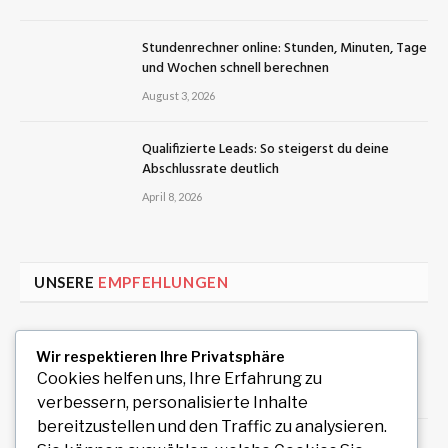
Stundenrechner online: Stunden, Minuten, Tage
und Wochen schnell berechnen
August 3, 2026
Qualifizierte Leads: So steigerst du deine
Abschlussrate deutlich
April 8, 2026
UNSERE
EMPFEHLUNGEN
Auto Anmeldung einfach online durchführen
Wir respektieren Ihre Privatsphäre
und sofort legal losfahren
Cookies helfen uns, Ihre Erfahrung zu
August 7, 2026
verbessern, personalisierte Inhalte
bereitzustellen und den Traffic zu analysieren.
How an Image Compressor Helps Students,