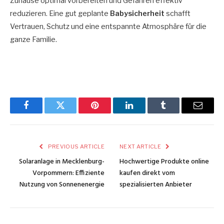
Zuhause optimal vorbereiten und Gefahren effektiv
reduzieren. Eine gut geplante
Babysicherheit
schafft
Vertrauen, Schutz und eine entspannte Atmosphäre für die
ganze Familie.
Facebook
Twitter
Pinterest
LinkedIn
Tumblr
Email
PREVIOUS ARTICLE
NEXT ARTICLE
Solaranlage in Mecklenburg-
Hochwertige Produkte online
Vorpommern: Effiziente
kaufen direkt vom
Nutzung von Sonnenenergie
spezialisierten Anbieter