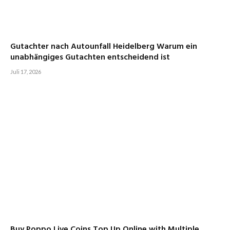
Gutachter nach Autounfall Heidelberg Warum ein
unabhängiges Gutachten entscheidend ist
Juli 17, 2026
Buy Poppo Live Coins Top Up Online with Multiple