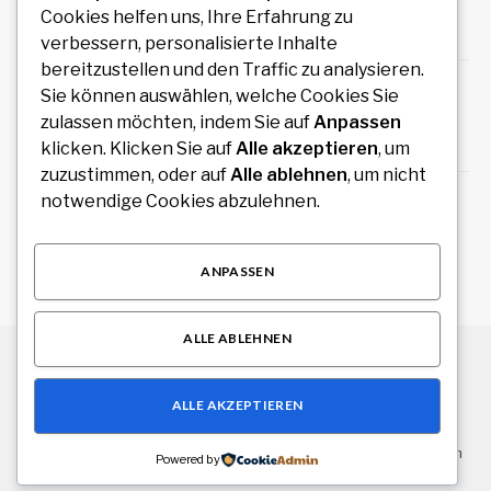
Mobile Wellness
Cookies helfen uns, Ihre Erfahrung zu
August 7, 2026
verbessern, personalisierte Inhalte
bereitzustellen und den Traffic zu analysieren.
Auto Anmeldung einfach online durchführen
Sie können auswählen, welche Cookies Sie
und sofort legal losfahren
zulassen möchten, indem Sie auf
Anpassen
August 7, 2026
klicken. Klicken Sie auf
Alle akzeptieren
, um
zuzustimmen, oder auf
Alle ablehnen
, um nicht
How an Image Compressor Helps Students,
notwendige Cookies abzulehnen.
Teachers, and Professionals Optimize Images
August 6, 2026
ANPASSEN
ALLE ABLEHNEN
© 2026 Alle Rechte vorbehalten.
Stuttgart Drive
ALLE AKZEPTIEREN
Über uns
Kontakt
Haftungsausschluss
Haftung für Inhalte
Datenschutzerklärung
Impressum
Powered by