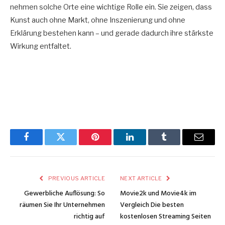
nehmen solche Orte eine wichtige Rolle ein. Sie zeigen, dass
Kunst auch ohne Markt, ohne Inszenierung und ohne
Erklärung bestehen kann – und gerade dadurch ihre stärkste
Wirkung entfaltet.
Facebook
Twitter
Pinterest
LinkedIn
Tumblr
Email
PREVIOUS ARTICLE
NEXT ARTICLE
Gewerbliche Auflösung: So
Movie2k und Movie4k im
räumen Sie Ihr Unternehmen
Vergleich Die besten
richtig auf
kostenlosen Streaming Seiten