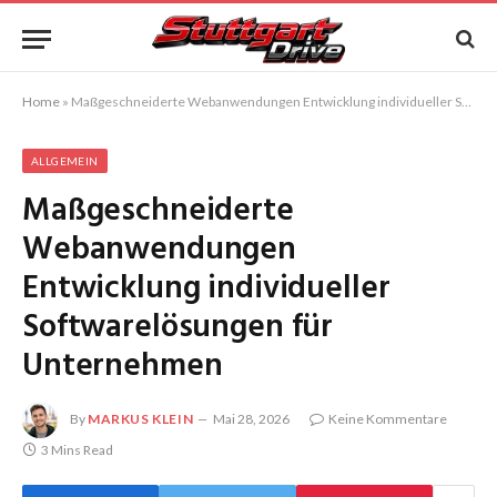
Home
»
Maßgeschneiderte Webanwendungen Entwicklung individueller Softwarelösungen für Unternehmen
ALLGEMEIN
Maßgeschneiderte
Webanwendungen
Entwicklung individueller
Softwarelösungen für
Unternehmen
By
MARKUS KLEIN
Mai 28, 2026
Keine Kommentare
3 Mins Read