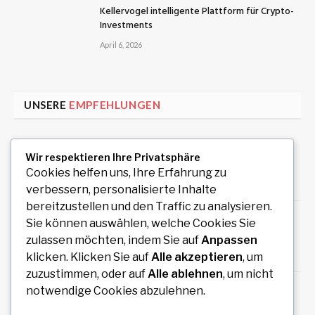
Kellervogel intelligente Plattform für Crypto-
Investments
April 6, 2026
UNSERE
EMPFEHLUNGEN
Uiwang Business Trip Massage for Reliable
Wir respektieren Ihre Privatsphäre
Mobile Wellness
Cookies helfen uns, Ihre Erfahrung zu
August 7, 2026
verbessern, personalisierte Inhalte
bereitzustellen und den Traffic zu analysieren.
Auto Anmeldung einfach online durchführen
Sie können auswählen, welche Cookies Sie
und sofort legal losfahren
zulassen möchten, indem Sie auf
Anpassen
August 7, 2026
klicken. Klicken Sie auf
Alle akzeptieren
, um
zuzustimmen, oder auf
Alle ablehnen
, um nicht
How an Image Compressor Helps Students,
notwendige Cookies abzulehnen.
Teachers, and Professionals Optimize Images