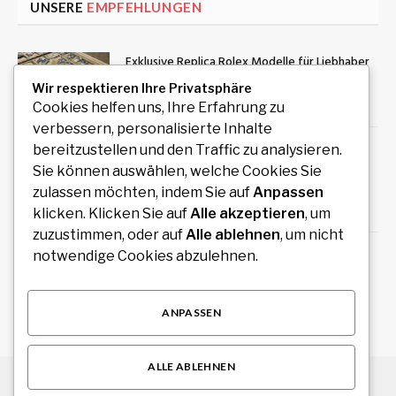
UNSERE
EMPFEHLUNGEN
Exklusive Replica Rolex Modelle für Liebhaber
hochwertiger Zeitmesser
Wir respektieren Ihre Privatsphäre
August 10, 2026
Cookies helfen uns, Ihre Erfahrung zu
verbessern, personalisierte Inhalte
Führungskräfte Coaching Wien: Persönliche
bereitzustellen und den Traffic zu analysieren.
Entwicklung als Grundlage erfolgreicher
Sie können auswählen, welche Cookies Sie
Führung
zulassen möchten, indem Sie auf
Anpassen
August 9, 2026
klicken. Klicken Sie auf
Alle akzeptieren
, um
zuzustimmen, oder auf
Alle ablehnen
, um nicht
Wäschereibedarf kaufen für professionelle
notwendige Cookies abzulehnen.
und gewerbliche Wäschereien
August 9, 2026
ANPASSEN
ALLE ABLEHNEN