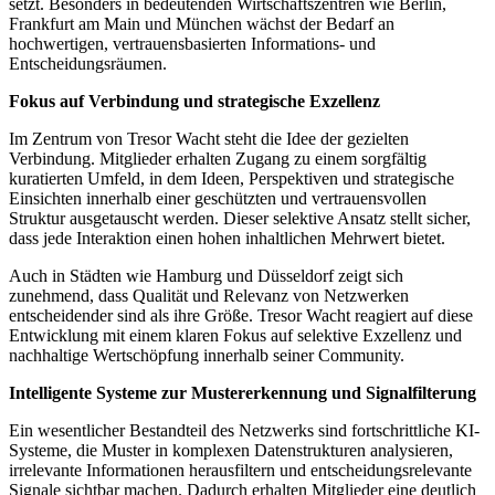
setzt. Besonders in bedeutenden Wirtschaftszentren wie Berlin,
Frankfurt am Main und München wächst der Bedarf an
hochwertigen, vertrauensbasierten Informations- und
Entscheidungsräumen.
Fokus auf Verbindung und strategische Exzellenz
Im Zentrum von Tresor Wacht steht die Idee der gezielten
Verbindung. Mitglieder erhalten Zugang zu einem sorgfältig
kuratierten Umfeld, in dem Ideen, Perspektiven und strategische
Einsichten innerhalb einer geschützten und vertrauensvollen
Struktur ausgetauscht werden. Dieser selektive Ansatz stellt sicher,
dass jede Interaktion einen hohen inhaltlichen Mehrwert bietet.
Auch in Städten wie Hamburg und Düsseldorf zeigt sich
zunehmend, dass Qualität und Relevanz von Netzwerken
entscheidender sind als ihre Größe. Tresor Wacht reagiert auf diese
Entwicklung mit einem klaren Fokus auf selektive Exzellenz und
nachhaltige Wertschöpfung innerhalb seiner Community.
Intelligente Systeme zur Mustererkennung und Signalfilterung
Ein wesentlicher Bestandteil des Netzwerks sind fortschrittliche KI-
Systeme, die Muster in komplexen Datenstrukturen analysieren,
irrelevante Informationen herausfiltern und entscheidungsrelevante
Signale sichtbar machen. Dadurch erhalten Mitglieder eine deutlich