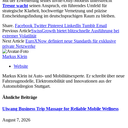
Mit der Erweiterung seines Invite-Only-Modells unterstreicht
Tresor wacht
seinen Anspruch, ein führendes Umfeld für
strategische Klarheit, hochwertige Vernetzung und präzise
Entscheidungsfindung im deutschsprachigen Raum zu bleiben.
Share.
Facebook
Twitter
Pinterest
LinkedIn
Tumblr
Email
Previous Article
SwissGrowth bietet blitzschnelle Ausführung bei
extremer Volatilität
Next Article
EuroXNow definiert neue Standards für exklusive
private Netzwerke
Markus Klein
Website
Markus Klein ist Auto- und Mobilitätsexperte. Er schreibt über neue
Fahrzeugmodelle, Elektromobilität und Innovationen aus der
Automobilregion Stuttgart.
Ähnliche
Beiträge
Uiwang Business Trip Massage for Reliable Mobile Wellness
August 7, 2026