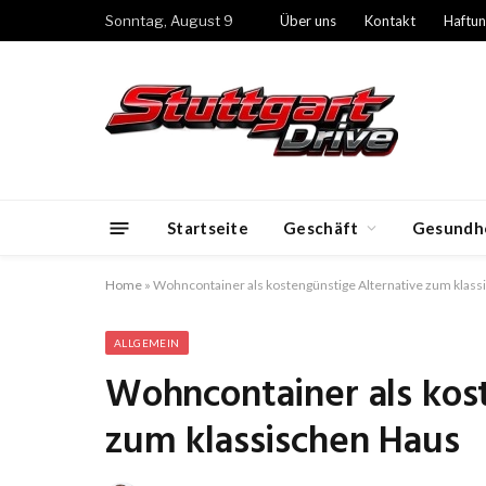
Sonntag, August 9
Über uns
Kontakt
Haftun
Startseite
Geschäft
Gesundh
Home
»
Wohncontainer als kostengünstige Alternative zum klas
ALLGEMEIN
Wohncontainer als kos
zum klassischen Haus