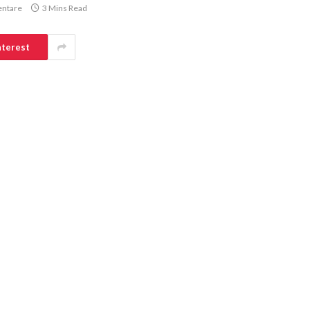
ntare
3 Mins Read
nterest