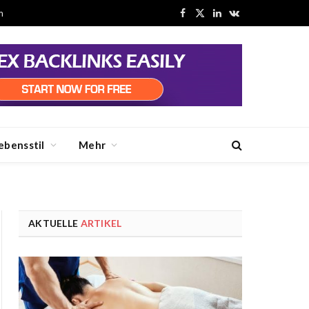
m
Facebook
X
LinkedIn
VKontakte
(Twitter)
ebensstil
Mehr
AKTUELLE
ARTIKEL