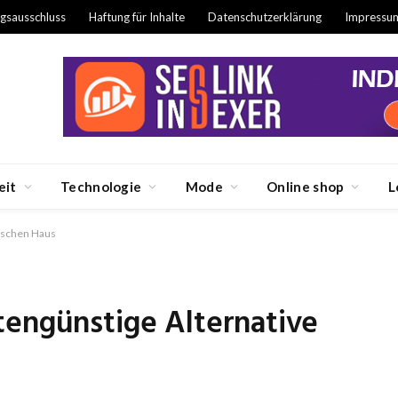
gsausschluss
Haftung für Inhalte
Datenschutzerklärung
Impressu
eit
Technologie
Mode
Online shop
L
sischen Haus
tengünstige Alternative